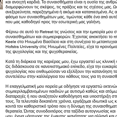
και ανοιχτή καρδιά. Τα συναισθήματα είναι η ουσία της ανθρ
διαμορφώνουν τις σκέψεις, τις πράξεις και τις σχέσεις μας.
ανεξερεύνητα, παρεξηγημένα ή ακόμα και καταπιεσμένα. Ας 
φάσμα των συναισθημάτων μας, τιμώντας κάθε ένα από αυτά
που μας καθοδηγεί προς την εσωτερική μας γαλήνη.
Φέρνω σε αυτό το Retreat τις γνώσεις και την εμπειρία μου
συναισθημάτων και συμπεριφορών. Έχοντας αποκτήσει το πτ
Keele στο Ηνωμένο Βασίλειο και στη συνέχεια το μεταπτυχιακ
Hofstra University στις Ηνωμένες Πολιτείες, είχα το προνόμ
της ψυχολογίας και της ψυχοθεραπείας.
Κατά τη διάρκεια της καριέρας μου, έχω εργαστεί ως κλινική
Ως διδάσκουσα σε πανεπιστημιακό επίπεδο, είχα την ευκαιρί
ψυχολογίας που επιθυμούσαν να εξελίξουν την κατανόηση το
συντελέσω στην καλλιέργεια του πάθους τους για τη συναισθ
Η επαγγελματική μου πορεία με οδήγησε να εργαστώ εκτενώς
συμπεριλαμβανομένων παιδιών με αυτισμό καθώς και ατόμω
διαταραχές ή που αναζητούν καθοδήγηση και υποστήριξη στ
τους. Τα τελευταία δεκαπέντε χρόνια, εργάζομαι ιδιωτικά ως
κοντά τον καθοριστικό τρόπο που η δύναμη της συναισθημα
θεραπεία. Ώντας συνοδοιπόρος στα ταξίδια αυτογνωσίας κα
μου, έγινα μάρτυρας της έμφυτης ικανότητας για αλλαγή και 