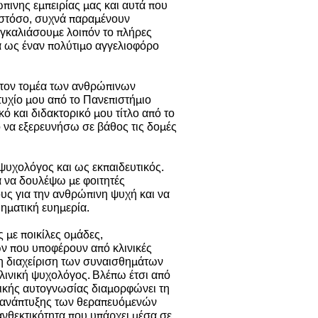
ώπινης εμπειρίας μας και αυτά που
 Ωστόσο, συχνά παραμένουν
αγκαλιάσουμε λοιπόν το πλήρες
 ως έναν πολύτιμο αγγελιοφόρο
 στον τομέα των ανθρώπινων
υχίο μου από το Πανεπιστήμιο
ό και διδακτορικό μου τίτλο από το
ιο να εξερευνήσω σε βάθος τις δομές
 ψυχολόγος και ως εκπαιδευτικός.
α να δουλέψω με φοιτητές
υς για την ανθρώπινη ψυχή και να
ηματική ευημερία.
 με ποικίλες ομάδες,
ν που υποφέρουν από κλινικές
η διαχείριση των συναισθημάτων
 κλινική ψυχολόγος. Βλέπω έτσι από
τικής αυτογνωσίας διαμορφώνει τη
ι ανάπτυξης των θεραπευόμενών
ανθεκτικότητα που υπάρχει μέσα σε